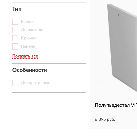
Тип
Бачки
Держатели
Крючки
Панели
Показать все
Особенности
Декоративные
Полупьедестал VI
6 395 руб.