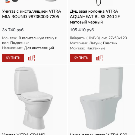
Унитаз c инсталляцией VITRA
Душевая колонна VITRA
MIA ROUND 9873B003-7205
AQUAHEAT BLISS 240 2F
матовый черный
36 740 руб.
105 410 руб.
Монтаж:
В капитальную стену и
Габариты (ШхГхВ), см:
27x53x123
пол; Подвесные
Материал:
Латунь; Пластик
Назначение:
Для инсталляций
Монтаж:
Настенные
КУПИТЬ
КУПИТЬ