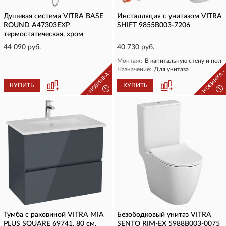
Душевая система VITRA BASE
Инсталляция с унитазом VITRA
ROUND A47303EXP
SHIFT 9855B003-7206
термостатическая, хром
44 090 руб.
40 730 руб.
Монтаж:
В капитальную стену и пол
Назначение:
Для унитаза
- НОВИНКА -
- НОВИНКА 
КУПИТЬ
КУПИТЬ
!
!
Тумба с раковиной VITRA MIA
Безободковый унитаз VITRA
PLUS SQUARE 69741, 80 см,
SENTO RIM-EX 5988B003-0075