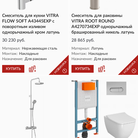
Смеситель для кухни VITRA
Смеситель для раковины
FLOW SOFT A43445EXP с
VITRA ROOT ROUND
поворотным изливом
A4270734EXP однорычажный
однорычажный хром латунь
брашированный никель латунь
30 230 руб.
28 865 руб.
Материал:
Нержавеющая сталь
Материал:
Латунь
Монтаж:
Накладные
Монтаж:
Накладные
Назначение:
Для раковин
Назначение:
Для раковин
- НОВИНКА -
- НОВИНКА 
КУПИТЬ
КУПИТЬ
!
!