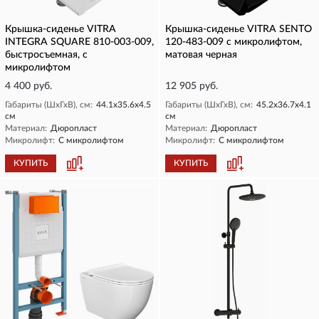
Крышка-сиденье VITRA
Крышка-сиденье VITRA SENTO
INTEGRA SQUARE 810-003-009,
120-483-009 с микролифтом,
быстросъемная, с
матовая черная
микролифтом
4 400 руб.
12 905 руб.
Габариты (ШхГхВ), см:
44.1x35.6x4.5
Габариты (ШхГхВ), см:
45.2x36.7x4.1
см
см
Материал:
Дюропласт
Материал:
Дюропласт
Микролифт:
С микролифтом
Микролифт:
С микролифтом
КУПИТЬ
КУПИТЬ