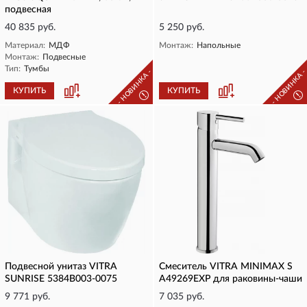
подвесная
40 835 руб.
5 250 руб.
Материал:
МДФ
Монтаж:
Напольные
Монтаж:
Подвесные
Тип:
Тумбы
- НОВИНКА -
- НОВИНКА 
КУПИТЬ
КУПИТЬ
!
!
Подвесной унитаз VITRA
Смеситель VITRA MINIMAX S
SUNRISE 5384B003-0075
A49269EXP для раковины-чаши
9 771 руб.
7 035 руб.