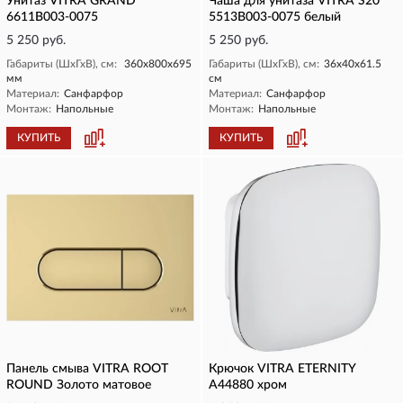
Унитаз VITRA GRAND
Чаша для унитаза VITRA S20
6611B003-0075
5513B003-0075 белый
5 250 руб.
5 250 руб.
Габариты (ШхГхВ), см:
360х800х695
Габариты (ШхГхВ), см:
36x40x61.5
мм
см
Материал:
Санфарфор
Материал:
Санфарфор
Монтаж:
Напольные
Монтаж:
Напольные
КУПИТЬ
КУПИТЬ
Панель смыва VITRA ROOT
Крючок VITRA ETERNITY
ROUND Золото матовое
A44880 хром