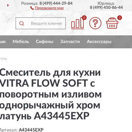
Розница:
8 (499) 444-29-84
Юрлица:
ДОСТАВИМ
ПО ВСЕЙ РОССИИ
8 (499) 450-86-44
Перезвоните мне
0
0
ши
Мебель
Сифоны
Запчасти
Аксессуары
тунь
Смеситель для кухни
VITRA FLOW SOFT с
поворотным изливом
однорычажный хром
латунь A43445EXP
Артикул:
A43445EXP