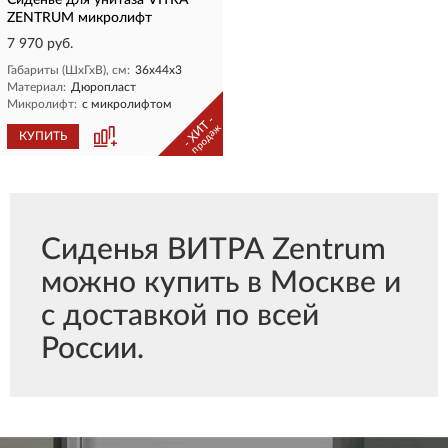
Сиденье для унитаза VITRA
ZENTRUM микролифт
7 970 руб.
Габариты (ШхГхВ), см:
36х44х3
Материал:
Дюропласт
Микролифт:
с микролифтом
- ХИТ -
продаж
КУПИТЬ
Сиденья ВИТРА Zentrum
можно купить в Москве и
с доставкой по всей
России.