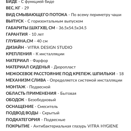
БИДЕ
- С функцией биде
ВЕС, КГ
- 29
ВИД СМЫВАЮЩЕГО ПОТОКА
- По всему периметру чаши
ВЫПУСК
- С горизонтальным выпуском
ГАБАРИТЫ (ШХГХВ), СМ
-
36.5х54.5х34.5
ГАРАНТИЯ
- 10 лет
ГЛУБИНА,СМ
- 40 см
ДИЗАЙН
- VITRA DESIGN STUDIO
КРЕПЛЕНИЯ
- К инсталляции
МАТЕРИАЛ
-
Фарфор
МАТЕРИАЛ СИДЕНЬЯ
- Дюропласт
МЕЖОСЕВОЕ РАССТОЯНИЕ ПОД КРЕПЕЖ. ШПИЛЬКИ
- 18
МЕХАНИЗМ СЛИВА
- Определяется системой инсталляции
МОНТАЖ
-
Подвесной
ОБЛАСТЬ ПРИМЕНЕНИЯ
- Бытовая
ОБОДОК
- Безободковый
ОСНАЩЕНИЕ
- Смеситель
ПОДВОД ВОДЫ
- Скрытый
ПОДКАТЕГОРИЯ
- Подвесные
ПОКРЫТИЕ
- Антибактериальная глазурь VITRA HYGIENE