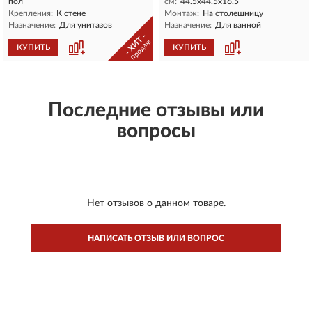
пол
см:
44.5х44.5х16.5
Крепления:
К стене
Монтаж:
На столешницу
Назначение:
Для унитазов
Назначение:
Для ванной
- ХИТ -
продаж
КУПИТЬ
КУПИТЬ
Последние отзывы или
вопросы
Нет отзывов о данном товаре.
НАПИСАТЬ ОТЗЫВ ИЛИ ВОПРОС