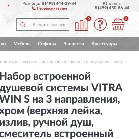
Розница:
8 (499) 444-29-84
Юрлица:
ПОЛНЫЙ
АССОРТИМЕНТ БРЕНДА
8 (499) 450-86-44
Перезвоните мне
0
0
ши
Мебель
Сифоны
Запчасти
Аксессуары
чной душ, смеситель встроенный внешняя и внутренняя часть)
Набор встроенной
душевой системы VITRA
WIN S на 3 направления,
хром (верхняя лейка,
излив, ручной душ,
смеситель встроенный