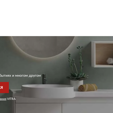
бытиях и многом другом
СЯ
ания
VITRA