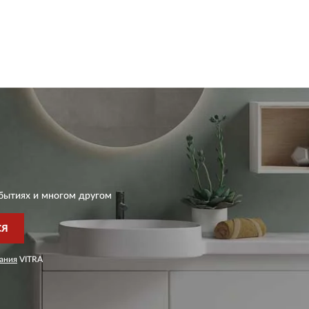
бытиях и многом другом
СЯ
ания
VITRA