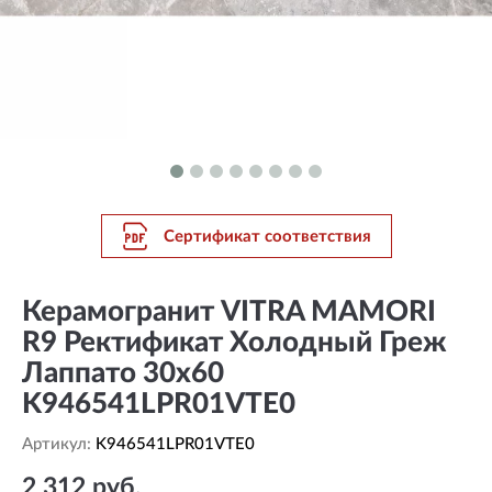
Сертификат соответствия
Керамогранит VITRA MAMORI
R9 Ректификат Холодный Греж
Лаппато 30x60
K946541LPR01VTE0
Артикул:
K946541LPR01VTE0
2 312 руб.