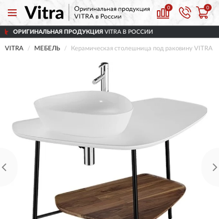
0
0
АЯ ПРОДУКЦИЯ
VITRA В РОССИИ
ДОСТАВ
VITRA
МЕБЕЛЬ
Керамическая столешница под раковину VITRA P