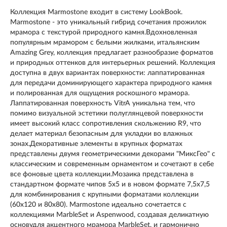
Коллекция Marmostone входит в систему LookBook.
Marmostone - это уникальный гибрид сочетания прожилок
мрамора с текстурой природного камня.Вдохновленная
популярным мрамором с белыми жилками, итальянским
Amazing Grey, коллекция предлагает разнообразие форматов
и природных оттенков для интерьерных решений. Коллекция
доступна в двух вариантах поверхности: лаппатированная
для передачи доминирующего характера природного камня
и полированная для ощущения роскошного мрамора.
Лаппатированная поверхность VitrA уникальна тем, что
помимо визуальной эстетики полуглянцевой поверхности
имеет высокий класс сопротивления скольжению R9, что
делает материал безопасным для укладки во влажных
зонах.Декоративные элементы в крупных форматах
представлены двумя геометрическими декорами "МиксГео" с
классическим и современным орнаментом и сочетают в себе
все фоновые цвета коллекции.Мозаика представлена в
стандартном формате чипов 5х5 и в новом формате 7,5х7,5
для комбинирования с крупными форматами коллекции
(60х120 и 80х80). Marmostone идеально сочетается с
коллекциями MarbleSet и Aspenwood, создавая деликатную
основудля акцентного мрамора MarbleSet, и гармонично