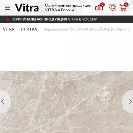
0
0
Я ПРОДУКЦИЯ
VITRA В РОССИИ
ДОСТАВ
VITRA
ПЛИТКА
Керамогранит VITRA MARMOSTONE R9 Ректифик